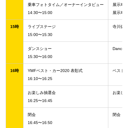
乗車フォトタイム／オーナーインタビュー
展示車
14:30〜15:00
展示車
15時
ライブステージ
寺川佐希
15:00〜15:30
ダンスショー
Dance 
15:30〜16:00
16時
YMFベスト・カー2020 表彰式
ベスト
16:10〜16:25
お楽しみ抽選会
お楽し
16:25〜16:45
閉会
閉会
16:45〜16:50