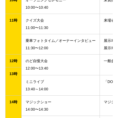
10:00〜10:40
11時
クイズ大会
来場者
11:00〜11:30
乗車フォトタイム／オーナーインタビュー
展示車
11:30〜12:00
展示車
12時
のど自慢大会
一般参
12:00〜13:40
13時
ミニライブ
「DOG
13:40～14:00
14時
マジックショー
マジシャ
14:00〜14:30