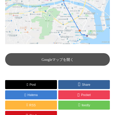
Googleマップを開く
Post
Share
Hatena
Pocket
RSS
feedly